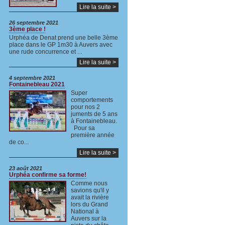
Lire la suite >
26 septembre 2021
3ème place !
Urphéa de Denat prend une belle 3ème
place dans le GP 1m30 à Auvers avec
une rude concurrence et ...
Lire la suite >
4 septembre 2021
Fontainebleau 2021
Super
comportements
pour nos 2
juments de 5 ans
à Fontainebleau.
Pour sa
première année
de co...
Lire la suite >
23 août 2021
Urphéa confirme sa forme!
Comme nous
savions qu'il y
avait la rivière
lors du Grand
National à
Auvers sur la