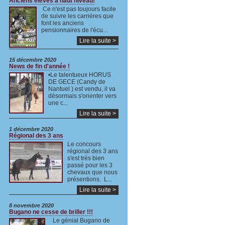
Anciens élèves à haut niveau!
Ce n'est pas toujours facile
de suivre les carrières que
font les anciens
pensionnaires de l'écu...
Lire la suite >
15 décembre 2020
News de fin d'année !
•Le talentueux HORUS
DE GECE (Candy de
Nantuel ) est vendu, il va
désormais s'orienter vers
une c...
Lire la suite >
1 décembre 2020
Régional des 3 ans
Le concours
régional des 3 ans
s'est très bien
passé pour les 3
chevaux que nous
présentions. L...
Lire la suite >
8 novembre 2020
Bugano ne cesse de briller !!!
Le génial Bugano de