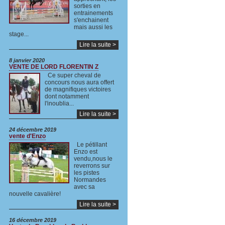
sorties en
entrainements
s'enchainent
mais aussi les
stage...
Lire la suite >
8 janvier 2020
VENTE DE LORD FLORENTIN Z
Ce super cheval de
concours nous aura offert
de magnifiques victoires
dont notamment
l'inoublia...
Lire la suite >
24 décembre 2019
vente d'Enzo
Le pétillant
Enzo est
vendu,nous le
reverrons sur
les pistes
Normandes
avec sa
nouvelle cavalière!
Lire la suite >
16 décembre 2019