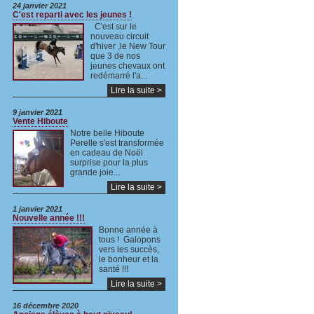
24 janvier 2021
C'est reparti avec les jeunes !
C'est sur le
nouveau circuit
d'hiver ,le New Tour
que 3 de nos
jeunes chevaux ont
redémarré l'a...
Lire la suite >
9 janvier 2021
Vente Hiboute
Notre belle Hiboute
Perelle s'est transformée
en cadeau de Noël
surprise pour la plus
grande joie...
Lire la suite >
1 janvier 2021
Nouvelle année !!!
Bonne année à
tous ! Galopons
vers les succès,
le bonheur et la
santé !!!
Lire la suite >
16 décembre 2020