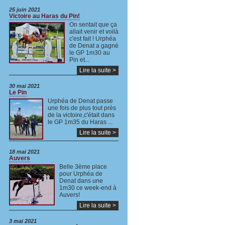
25 juin 2021
Victoire au Haras du Pin!
On sentait que ça
allait venir et voilà
c'est fait ! Urphéa
de Denat a gagné
le GP 1m30 au
Pin et...
Lire la suite >
30 mai 2021
Le Pin
Urphéa de Denat passe
une fois de plus tout près
de la victoire,c'était dans
le GP 1m35 du Haras ...
Lire la suite >
18 mai 2021
Auvers
Belle 3ème place
pour Urphéa de
Denat dans une
1m30 ce week-end à
Auvers!
Lire la suite >
3 mai 2021