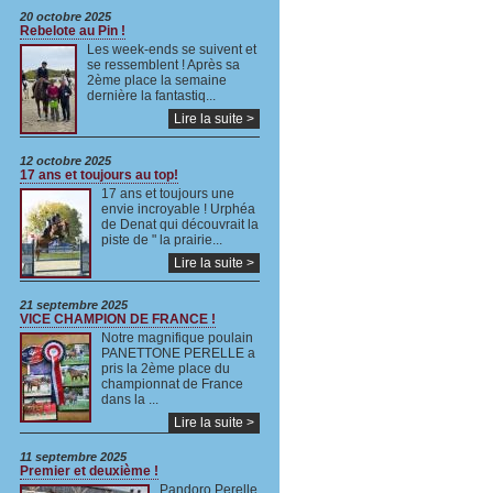
20 octobre 2025
Rebelote au Pin !
Les week-ends se suivent et
se ressemblent ! Après sa
2ème place la semaine
dernière la fantastiq...
Lire la suite >
12 octobre 2025
17 ans et toujours au top!
17 ans et toujours une
envie incroyable ! Urphéa
de Denat qui découvrait la
piste de " la prairie...
Lire la suite >
21 septembre 2025
VICE CHAMPION DE FRANCE !
Notre magnifique poulain
PANETTONE PERELLE a
pris la 2ème place du
championnat de France
dans la ...
Lire la suite >
11 septembre 2025
Premier et deuxième !
Pandoro Perelle