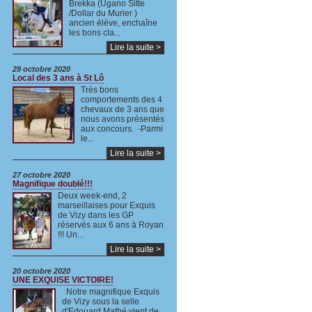
Brekka (Ugano Sitte
/Dollar du Murier )
ancien élève, enchaîne
les bons cla...
Lire la suite >
29 octobre 2020
Local des 3 ans à St Lô
Très bons
comportements des 4
chevaux de 3 ans que
nous avons présentés
aux concours. -Parmi
le...
Lire la suite >
27 octobre 2020
Magnifique doublé!!!
Deux week-end, 2
marseillaises pour Exquis
de Vizy dans les GP
réservés aux 6 ans à Royan
!!! Un...
Lire la suite >
20 octobre 2020
UNE EXQUISE VICTOIRE!
Notre magnifique Exquis
de Vizy sous la selle
d'Edouard Mathé,vient de