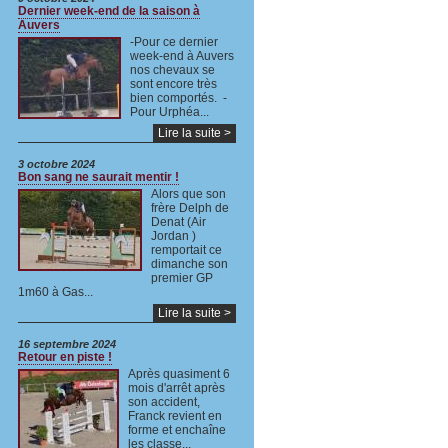
Dernier week-end de la saison à
Auvers
-Pour ce dernier
week-end à Auvers
nos chevaux se
sont encore très
bien comportés. -
Pour Urphéa...
Lire la suite >
3 octobre 2024
Bon sang ne saurait mentir !
Alors que son
frère Delph de
Denat (Air
Jordan )
remportait ce
dimanche son
premier GP
1m60 à Gas...
Lire la suite >
16 septembre 2024
Retour en piste !
Après quasiment 6
mois d'arrêt après
son accident,
Franck revient en
forme et enchaîne
les classe...