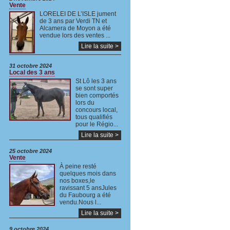
Vente
LORELEI DE L’ISLE jument
de 3 ans par Verdi TN et
Alcamera de Moyon a été
vendue lors des ventes ...
Lire la suite >
31 octobre 2024
Local des 3 ans
St Lô les 3 ans
se sont super
bien comportés
lors du
concours local,
tous qualifiés
pour le Régio...
Lire la suite >
25 octobre 2024
Vente
À peine resté
quelques mois dans
nos boxes,le
ravissant 5 ansJules
du Faubourg a été
vendu.Nous l...
Lire la suite >
9 octobre 2024