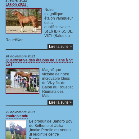
2 février 2022
Etalon 2022!
Notre
magnifique
étalon vainqueur
de la
qualificative de
St Lô IDRISS DE
VIZY (Balou du
Rouet/Kan...
Lire la suite >
24 novembre 2021
Qualificative des étalons de 3 ans à St
Lô !
Magnifique
victoire de notre
incroyable Idriss
de Vizy fils de
Balou du Rouet et
Riumata des
Mala...
Lire la suite >
22 novembre 2021
Imako vendu
Le produit de Bandro Boy
de Bethune et Ulska
,Imako Perelle est vendu
.Il rejoint le centre
Eques...