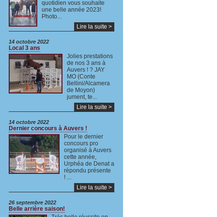
quotidien vous souhaite
une belle année 2023!
Photo...
Lire la suite >
14 octobre 2022
Local 3 ans
Jolies prestations
de nos 3 ans à
Auvers ! ? JAY
MO (Conte
Bellini/Alcamera
de Moyon)
jument, te...
Lire la suite >
14 octobre 2022
Dernier concours à Auvers !
Pour le dernier
concours pro
organisé à Auvers
cette année,
Urphéa de Denat a
répondu présente
! ...
Lire la suite >
26 septembre 2022
Belle arrière saison!