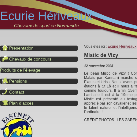
Ecurie Hériveaux
Chevaux de sport en Normandie
Vous êtes ici :
Ecurie Hériveaux
Présentation
Mistic de Vizy
Chevaux de concours
12 novembre 2025
Produits de l'élevage
Le beau Mistic de Vizy ( Co
Malais par Kannan) marche su
Pensions
Exquis et Idriss. Nous l'avons p
étalons à St Lô et il nous a fa
comme toujours. Il a fini 15
Contact
Lamballe il est à la 19eme p
Mistic est présenté au testa
Plan d'accès
apprécié par son cavalier et les
le talent naturel et l'intellig
l'ordinaire !
CRÉDIT PHOTOS : LES GAR