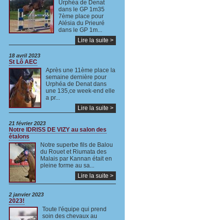
Urphéa de Denat
dans le GP 1m35
7ème place pour
Alésia du Prieuré
dans le GP 1m...
Lire la suite >
18 avril 2023
St Lô AEC
Après une 11ème place la
semaine dernière pour
Urphéa de Denat dans
une 135,ce week-end elle
a pr...
Lire la suite >
21 février 2023
Notre IDRISS DE VIZY au salon des
étalons
Notre superbe fils de Balou
du Rouet et Riumata des
Malais par Kannan était en
pleine forme au sa...
Lire la suite >
2 janvier 2023
2023!
Toute l'équipe qui prend
soin des chevaux au