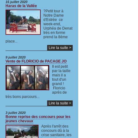
15 juillet 2020
Haras de la Vallée
?Petit tour à
Notre Dame
d'Estrée ce
week-end,
Urphéa de Denat
très en forme
prend la 8ème
place...
Lire la suite >
9 juillet 2020
Vente de FLORICIO de PACAGE JO
Il est petit
par la taille
mais il a
tout d'un
grand !
Floricio
après de
très bons parcours...
Lire la suite >
3 juillet 2020
Bonne reprise des concours pour les
jeunes chevaux
Après l'arrêt des
concours dû à la
crise sanitaire, les