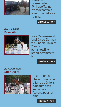
excellents
conseils de
Philippe Tanner,
c'est désormais
avec une Selle de
la ma...
Lire la suite >
4 août 2020
Deauville
>>> Ce week-end
Urphéa de Denat a
fait 3 parcours dont
2 sans
penalités.Elle
prend notamment
la...
Lire la suite >
30 juillet 2020
Shf Auvers
Nos jeunes
chevaux nous ont
offert de très jolis
parcours cette
semaine à
Auvers, pour les
amo...
Lire la suite >