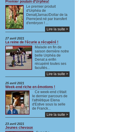
Premier poulain d'Urphéa!
Le premier produit
d'Urphéa de
Denat(Jarnac/Dollar de la
Pierre)est né par transfert
d'embryon ! ...
Lire la suite >
27 avril 2021
La reine de l'écurie a récupéré !
Malade en fin de
saison dernière notre
belle Urphéa de
Denat a enfin
récupéré toutes ses
facultés...
Lire la suite >
25 avril 2021
Week-end riche en émotions !
Ce week-end c'était
le dernier parcours de
l'athlètique Elena
d'Estive sous la selle
de Franck...
Lire la suite >
23 avril 2021
Jeunes chevaux