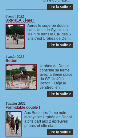
piste du châte...
Lire la suite >
8 août 2021
URPHÉA 3ème !
Après le superbe double
sans faute de Gypsie du
Melnire dans le CIR des 5
ans,c'est Urphéa de Den...
Lire la suite >
4 août 2021
Betton
Urphéa de Denat
confirme sa forme
avec la 8ème place
du GP 1m40 à
Betton ! Déjà le
vendredi en ...
Lire la suite >
5 juillet 2021
Formidable doublé !
Aux Bouleries Jump notre
incroyable Urphéa de Denat
a pris part aux 2 épreuves
phares et elle éta...
Lire la suite >