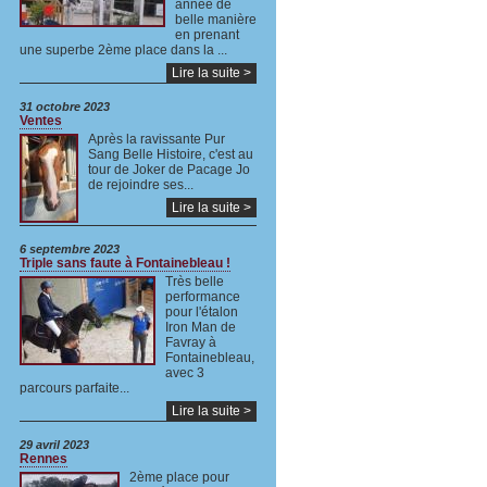
année de
belle manière
en prenant
une superbe 2ème place dans la ...
Lire la suite >
31 octobre 2023
Ventes
Après la ravissante Pur
Sang Belle Histoire, c'est au
tour de Joker de Pacage Jo
de rejoindre ses...
Lire la suite >
6 septembre 2023
Triple sans faute à Fontainebleau !
Très belle
performance
pour l'étalon
Iron Man de
Favray à
Fontainebleau,
avec 3
parcours parfaite...
Lire la suite >
29 avril 2023
Rennes
2ème place pour