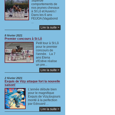
Superbe
comportements de
nos jeunes chevaux
à St Lô et Auvers.!
Dans les 6 ans
FEIJOA (Vagabond
...
Lire la suite >
8 février 2021
Premier concours à St Lô
Petit tour à St Lô
pour le premier
concours de
l'année. La 7
ans Elena
d'Estive réalise
un pre...
Lire la suite >
2 février 2021
Exquis de Vizy attaque fort la nouvelle
saison!
L'année débute bien
pour le magnifique
Exquis de Vizy,toujours
monté à la perfection
par Edouard ...
Lire la suite >