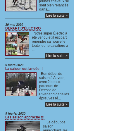
jeunes chevaux se
sont bien relancés
dans...
Lire la suite >
30 mai 2020
DÉPART D'ÉLECTRO
Notre super Électro a
été vendu et il est parti
rejoindre sa nouvelle
toute jeune cavalière à
...
Lire la suite >
9 mars 2020
La saison est lancée !!
Bon début de
saison à Auvers,
avec 2 beaux
parcours de
Déesse de
Riverland dans les
épreuves ré...
Lire la suite >
9 février 2020
Las saison approche !!!
Le début de
saison
approchant, les