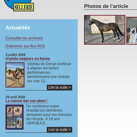
Photos de l'article
Actualités
Consulter les archives
S'abonner aux flux RSS
3 juillet 2026
Urphéa toujours en forme
Urphéa de Denat continue
à aligner les belles
performances :
dernièrement une victoire
sur une 13...
Lire la suite >
29 avril 2026
La saison bat son plein !
De nombreux super
résultat ces dernières
semaines pour les chevaux
de l'écurie. À 18 ans
URPHÉA D...
Lire la suite >