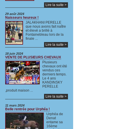
Lire la suite >
29 août 2024
Naisseurs heureux !
JALAKHANI PERELLE
que nous avons fait naître
et élevé a brillé à
Fontainebleau lors de la
finale ...
Lire la suite >
18 juin 2024
VENTE DE PLUSIEURS CHEVAUX
Plusieurs
chevaux ont été
vendus ces
derniers temps.
Le 4 ans
KANDINSKY
PERELLE
,produit maison ...
Lire la suite >
11 mars 2024
Belle rentrée pour Urphéa !
Urphéa de
Denat
entame sa
16ème