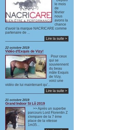
Depuis
le mois
de
février
nous
avons la
chance
d'avoir la marque NACRICARE comme
partenaire de ...
Lire la suite >
22 octobre 2019
Vidéo d'Exquis de Vizy!
Pour ceux
qui se
souviennent
du beau
mâle Exquis
de Vizy,
voici une
vidéo de lui maintenant qu'...
Lire la suite >
21 octobre 2019
Grand Indoor St Lô 2019
>> Après un superbe
parcours Lord Florentin Z
s'empare de la 7 ème
place de la vitesse
1m35...