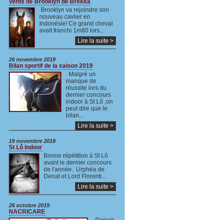
Vente de Brooklyn de Brekka
Brooklyn va rejoindre son
nouveau cavlier en
Indonésie! Ce grand cheval
avait franchi 1m80 lors...
Lire la suite >
26 novembre 2019
Bilan sportif de la saison 2019
Malgré un
manque de
réussite lors du
dernier concours
indoor à St Lô ,on
peut dire que le
bilan...
Lire la suite >
19 novembre 2019
St Lô Indoor
Bonne répétition à St Lô
avant le dernier concours
de l'année. Urphéa de
Denat et Lord Florenti...
Lire la suite >
26 octobre 2019
NACRICARE