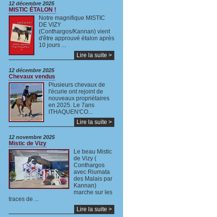
12 décembre 2025
MISTIC ÉTALON !
Notre magnifique MISTIC
DE VIZY
(Conthargos/Kannan) vient
d'être approuvé étalon après
10 jours ...
Lire la suite >
12 décembre 2025
Chevaux vendus
Plusieurs chevaux de
l'écurie ont rejoint de
nouveaux propriétaires
en 2025. Le 7ans
ITHAQUEN'CO...
Lire la suite >
12 novembre 2025
Mistic de Vizy
Le beau Mistic
de Vizy (
Conthargos
avec Riumata
des Malais par
Kannan)
marche sur les
traces de ...
Lire la suite >