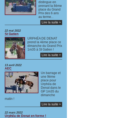
distingue en
prenant la 8ème
place du Grand
Prix des 6 ans
au terme...
Lire la suite >
22 mai 2022
St Gatien
URPHÉA DE DENAT
prend la 4ème place ce
dimanche du Grand Prix
1m35 à St Gatien !
Lire la suite >
13 avril 2022
AEC
Un barrage et
une 9ème
place pour
Urphéa de
Denat dans le
GP 1m35 du
dimanche
matin !
Lire la suite >
22 mars 2022
Urphéa de Denat en forme !