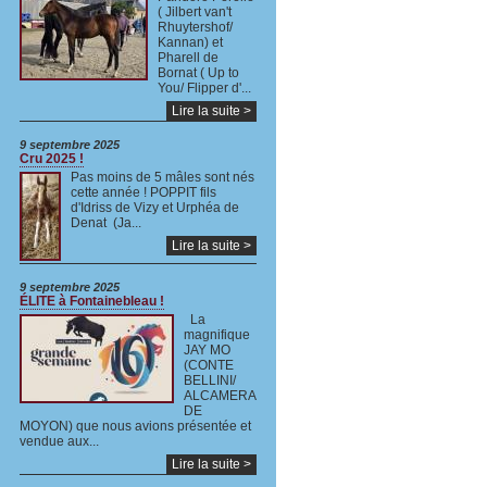
( Jilbert van't
Rhuytershof/
Kannan) et
Pharell de
Bornat ( Up to
You/ Flipper d'...
Lire la suite >
9 septembre 2025
Cru 2025 !
Pas moins de 5 mâles sont nés
cette année ! POPPIT fils
d'Idriss de Vizy et Urphéa de
Denat (Ja...
Lire la suite >
9 septembre 2025
ÉLITE à Fontainebleau !
La
magnifique
JAY MO
(CONTE
BELLINI/
ALCAMERA
DE
MOYON) que nous avions présentée et
vendue aux...
Lire la suite >