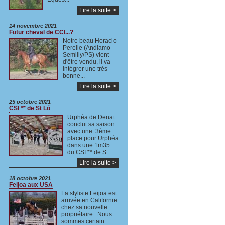
Lire la suite >
14 novembre 2021
Futur cheval de CCI...?
Notre beau Horacio
Perelle (Andiamo
Semilly/PS) vient
d'être vendu, il va
intégrer une très
bonne...
Lire la suite >
25 octobre 2021
CSI ** de St Lô
Urphéa de Denat
conclut sa saison
avec une 3ème
place pour Urphéa
dans une 1m35
du CSI ** de S...
Lire la suite >
18 octobre 2021
Feijoa aux USA
La styliste Feijoa est
arrivée en Californie
chez sa nouvelle
propriétaire. Nous
sommes certain...