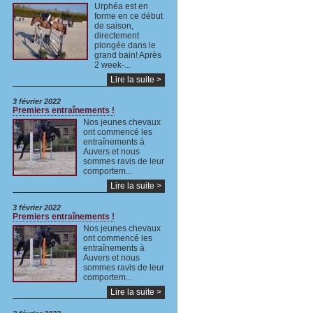
Urphéa est en
forme en ce début
de saison,
directement
plongée dans le
grand bain! Après
2 week-...
Lire la suite >
3 février 2022
Premiers entraînements !
Nos jeunes chevaux
ont commencé les
entraînements à
Auvers et nous
sommes ravis de leur
comportem...
Lire la suite >
3 février 2022
Premiers entraînements !
Nos jeunes chevaux
ont commencé les
entraînements à
Auvers et nous
sommes ravis de leur
comportem...
Lire la suite >