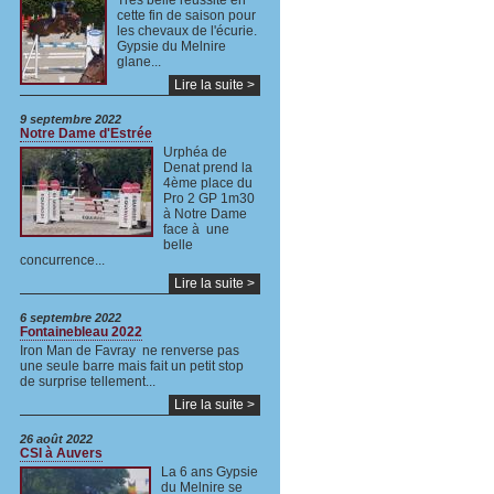
Très belle réussite en
cette fin de saison pour
les chevaux de l'écurie.
Gypsie du Melnire
glane...
Lire la suite >
9 septembre 2022
Notre Dame d'Estrée
Urphéa de
Denat prend la
4ème place du
Pro 2 GP 1m30
à Notre Dame
face à une
belle
concurrence...
Lire la suite >
6 septembre 2022
Fontainebleau 2022
Iron Man de Favray ne renverse pas
une seule barre mais fait un petit stop
de surprise tellement...
Lire la suite >
26 août 2022
CSI à Auvers
La 6 ans Gypsie
du Melnire se