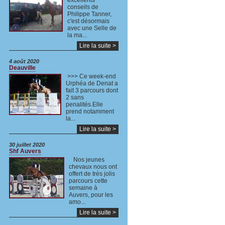
excellents
conseils de
Philippe Tanner,
c'est désormais
avec une Selle de
la ma...
Lire la suite >
4 août 2020
Deauville
>>> Ce week-end
Urphéa de Denat a
fait 3 parcours dont
2 sans
penalités.Elle
prend notamment
la...
Lire la suite >
30 juillet 2020
Shf Auvers
Nos jeunes
chevaux nous ont
offert de très jolis
parcours cette
semaine à
Auvers, pour les
amo...
Lire la suite >