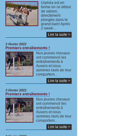
Urphéa est en
forme en ce début
de saison,
directement
plongée dans le
grand bain! Après
2 week-...
Lire la suite >
3 février 2022
Premiers entraînements !
Nos jeunes chevaux
ont commencé les
entraînements à
Auvers et nous
sommes ravis de leur
comportem...
Lire la suite >
3 février 2022
Premiers entraînements !
Nos jeunes chevaux
ont commencé les
entraînements à
Auvers et nous
sommes ravis de leur
comportem...
Lire la suite >