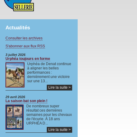
Actualités
Consulter les archives
S'abonner aux flux RSS
3 juillet 2026
Urphéa toujours en forme
Urphéa de Denat continue
à aligner les belles
performances :
dernièrement une victoire
sur une 13...
Lire la suite >
29 avril 2026
La saison bat son plein !
De nombreux super
résultat ces dernières
semaines pour les chevaux
de l'écurie. À 18 ans
URPHÉA D...
Lire la suite >