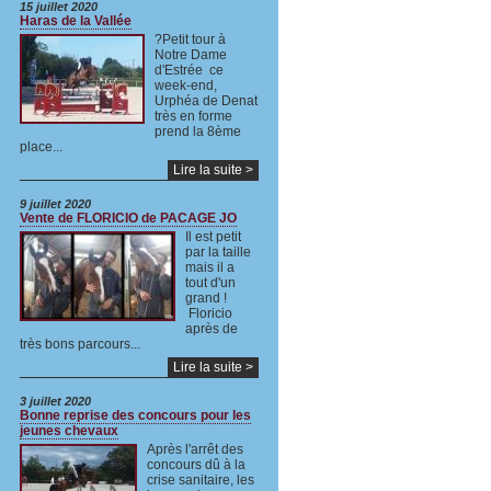
15 juillet 2020
Haras de la Vallée
?Petit tour à
Notre Dame
d'Estrée ce
week-end,
Urphéa de Denat
très en forme
prend la 8ème
place...
Lire la suite >
9 juillet 2020
Vente de FLORICIO de PACAGE JO
Il est petit
par la taille
mais il a
tout d'un
grand !
Floricio
après de
très bons parcours...
Lire la suite >
3 juillet 2020
Bonne reprise des concours pour les
jeunes chevaux
Après l'arrêt des
concours dû à la
crise sanitaire, les