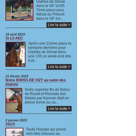
Urphéa de Denat
dans le GP 1m35
7ème place pour
Alésia du Prieuré
dans le GP 1m...
Lire la suite >
18 avril 2023
St Lô AEC
Après une 11ème place la
semaine dernière pour
Urphéa de Denat dans
une 135,ce week-end elle
a pr...
Lire la suite >
21 février 2023
Notre IDRISS DE VIZY au salon des
étalons
Notre superbe fils de Balou
du Rouet et Riumata des
Malais par Kannan était en
pleine forme au sa...
Lire la suite >
2 janvier 2023
2023!
Toute l'équipe qui prend
soin des chevaux au