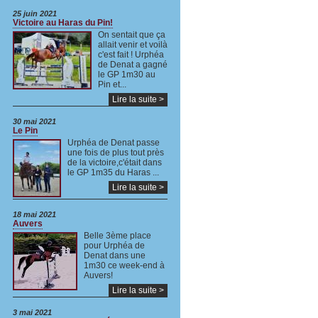
25 juin 2021
Victoire au Haras du Pin!
On sentait que ça
allait venir et voilà
c'est fait ! Urphéa
de Denat a gagné
le GP 1m30 au
Pin et...
Lire la suite >
30 mai 2021
Le Pin
Urphéa de Denat passe
une fois de plus tout près
de la victoire,c'était dans
le GP 1m35 du Haras ...
Lire la suite >
18 mai 2021
Auvers
Belle 3ème place
pour Urphéa de
Denat dans une
1m30 ce week-end à
Auvers!
Lire la suite >
3 mai 2021