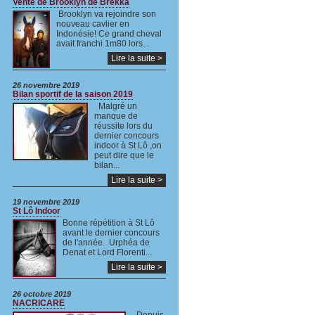
Vente de Brooklyn de Brekka
Brooklyn va rejoindre son
nouveau cavlier en
Indonésie! Ce grand cheval
avait franchi 1m80 lors...
Lire la suite >
26 novembre 2019
Bilan sportif de la saison 2019
Malgré un
manque de
réussite lors du
dernier concours
indoor à St Lô ,on
peut dire que le
bilan...
Lire la suite >
19 novembre 2019
St Lô Indoor
Bonne répétition à St Lô
avant le dernier concours
de l'année. Urphéa de
Denat et Lord Florenti...
Lire la suite >
26 octobre 2019
NACRICARE