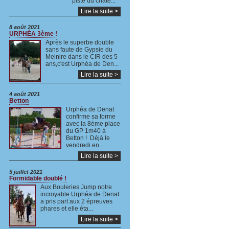
piste du châte...
Lire la suite >
8 août 2021
URPHÉA 3ème !
Après le superbe double
sans faute de Gypsie du
Melnire dans le CIR des 5
ans,c'est Urphéa de Den...
Lire la suite >
4 août 2021
Betton
Urphéa de Denat
confirme sa forme
avec la 8ème place
du GP 1m40 à
Betton ! Déjà le
vendredi en ...
Lire la suite >
5 juillet 2021
Formidable doublé !
Aux Bouleries Jump notre
incroyable Urphéa de Denat
a pris part aux 2 épreuves
phares et elle éta...
Lire la suite >