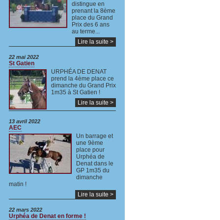
distingue en
prenant la 8ème
place du Grand
Prix des 6 ans
au terme...
Lire la suite >
22 mai 2022
St Gatien
URPHÉA DE DENAT
prend la 4ème place ce
dimanche du Grand Prix
1m35 à St Gatien !
Lire la suite >
13 avril 2022
AEC
Un barrage et
une 9ème
place pour
Urphéa de
Denat dans le
GP 1m35 du
dimanche
matin !
Lire la suite >
22 mars 2022
Urphéa de Denat en forme !