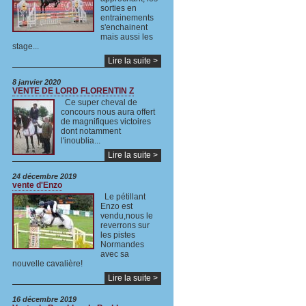
sorties en
entrainements
s'enchainent
mais aussi les
stage...
Lire la suite >
8 janvier 2020
VENTE DE LORD FLORENTIN Z
Ce super cheval de
concours nous aura offert
de magnifiques victoires
dont notamment
l'inoublia...
Lire la suite >
24 décembre 2019
vente d'Enzo
Le pétillant
Enzo est
vendu,nous le
reverrons sur
les pistes
Normandes
avec sa
nouvelle cavalière!
Lire la suite >
16 décembre 2019