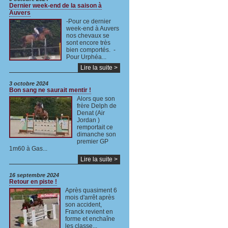
Dernier week-end de la saison à
Auvers
-Pour ce dernier
week-end à Auvers
nos chevaux se
sont encore très
bien comportés. -
Pour Urphéa...
Lire la suite >
3 octobre 2024
Bon sang ne saurait mentir !
Alors que son
frère Delph de
Denat (Air
Jordan )
remportait ce
dimanche son
premier GP
1m60 à Gas...
Lire la suite >
16 septembre 2024
Retour en piste !
Après quasiment 6
mois d'arrêt après
son accident,
Franck revient en
forme et enchaîne
les classe...