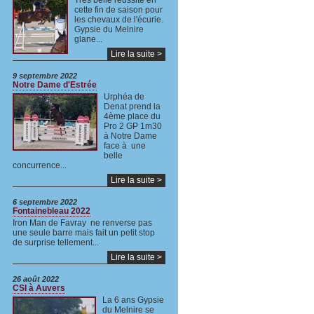
Très belle réussite en
cette fin de saison pour
les chevaux de l'écurie.
Gypsie du Melnire
glane...
Lire la suite >
9 septembre 2022
Notre Dame d'Estrée
Urphéa de
Denat prend la
4ème place du
Pro 2 GP 1m30
à Notre Dame
face à une
belle
concurrence...
Lire la suite >
6 septembre 2022
Fontainebleau 2022
Iron Man de Favray ne renverse pas
une seule barre mais fait un petit stop
de surprise tellement...
Lire la suite >
26 août 2022
CSI à Auvers
La 6 ans Gypsie
du Melnire se