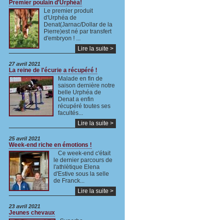
Premier poulain d'Urphéa!
Le premier produit
d'Urphéa de
Denat(Jarnac/Dollar de la
Pierre)est né par transfert
d'embryon ! ...
Lire la suite >
27 avril 2021
La reine de l'écurie a récupéré !
Malade en fin de
saison dernière notre
belle Urphéa de
Denat a enfin
récupéré toutes ses
facultés...
Lire la suite >
25 avril 2021
Week-end riche en émotions !
Ce week-end c'était
le dernier parcours de
l'athlètique Elena
d'Estive sous la selle
de Franck...
Lire la suite >
23 avril 2021
Jeunes chevaux