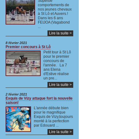
Superbe
comportements de
nos jeunes chevaux
à St Lô et Auvers.!
Dans les 6 ans
FEIJOA (Vagabond
...
Lire la suite >
8 février 2021
Premier concours à St Lô
Petit tour à St Lô
pour le premier
concours de
l'année. La 7
ans Elena
d'Estive réalise
un pre...
Lire la suite >
2 février 2021
Exquis de Vizy attaque fort la nouvelle
saison!
L'année débute bien
pour le magnifique
Exquis de Vizy,toujours
monté à la perfection
par Edouard ...
Lire la suite >