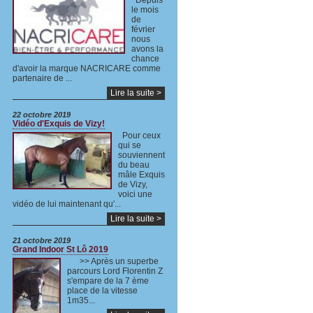
Depuis
le mois
de
février
nous
avons la
chance
d'avoir la marque NACRICARE comme
partenaire de ...
Lire la suite >
22 octobre 2019
Vidéo d'Exquis de Vizy!
Pour ceux
qui se
souviennent
du beau
mâle Exquis
de Vizy,
voici une
vidéo de lui maintenant qu'...
Lire la suite >
21 octobre 2019
Grand Indoor St Lô 2019
>> Après un superbe
parcours Lord Florentin Z
s'empare de la 7 ème
place de la vitesse
1m35...