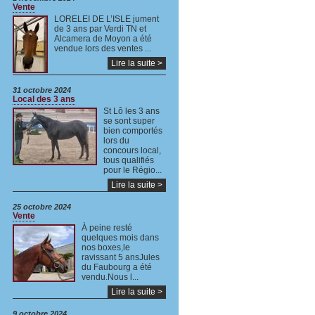
Vente
LORELEI DE L’ISLE jument
de 3 ans par Verdi TN et
Alcamera de Moyon a été
vendue lors des ventes ...
Lire la suite >
31 octobre 2024
Local des 3 ans
St Lô les 3 ans
se sont super
bien comportés
lors du
concours local,
tous qualifiés
pour le Régio...
Lire la suite >
25 octobre 2024
Vente
À peine resté
quelques mois dans
nos boxes,le
ravissant 5 ansJules
du Faubourg a été
vendu.Nous l...
Lire la suite >
9 octobre 2024