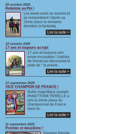
20 octobre 2025
Rebelote au Pin !
Les week-ends se suivent et
se ressemblent ! Après sa
2ème place la semaine
dernière la fantastiq...
Lire la suite >
12 octobre 2025
17 ans et toujours au top!
17 ans et toujours une
envie incroyable ! Urphéa
de Denat qui découvrait la
piste de " la prairie...
Lire la suite >
21 septembre 2025
VICE CHAMPION DE FRANCE !
Notre magnifique poulain
PANETTONE PERELLE a
pris la 2ème place du
championnat de France
dans la ...
Lire la suite >
11 septembre 2025
Premier et deuxième !
Pandoro Perelle