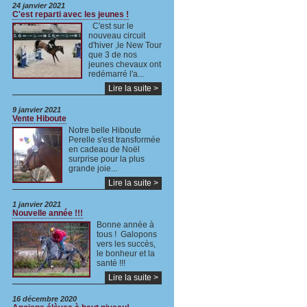
24 janvier 2021
C'est reparti avec les jeunes !
C'est sur le
nouveau circuit
d'hiver ,le New Tour
que 3 de nos
jeunes chevaux ont
redémarré l'a...
Lire la suite >
9 janvier 2021
Vente Hiboute
Notre belle Hiboute
Perelle s'est transformée
en cadeau de Noël
surprise pour la plus
grande joie...
Lire la suite >
1 janvier 2021
Nouvelle année !!!
Bonne année à
tous ! Galopons
vers les succès,
le bonheur et la
santé !!!
Lire la suite >
16 décembre 2020