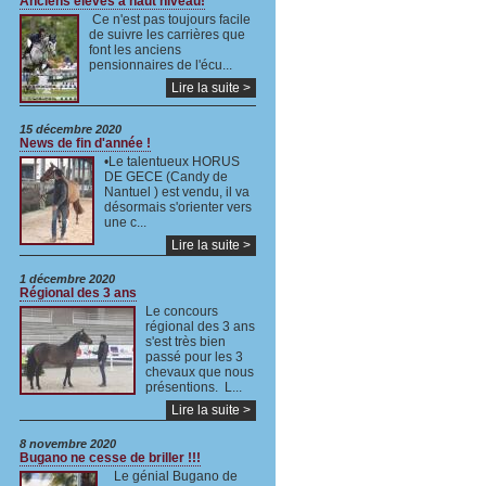
Anciens élèves à haut niveau!
Ce n'est pas toujours facile
de suivre les carrières que
font les anciens
pensionnaires de l'écu...
Lire la suite >
15 décembre 2020
News de fin d'année !
•Le talentueux HORUS
DE GECE (Candy de
Nantuel ) est vendu, il va
désormais s'orienter vers
une c...
Lire la suite >
1 décembre 2020
Régional des 3 ans
Le concours
régional des 3 ans
s'est très bien
passé pour les 3
chevaux que nous
présentions. L...
Lire la suite >
8 novembre 2020
Bugano ne cesse de briller !!!
Le génial Bugano de