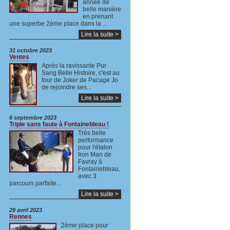
année de
belle manière
en prenant
une superbe 2ème place dans la ...
Lire la suite >
31 octobre 2023
Ventes
Après la ravissante Pur
Sang Belle Histoire, c'est au
tour de Joker de Pacage Jo
de rejoindre ses...
Lire la suite >
6 septembre 2023
Triple sans faute à Fontainebleau !
Très belle
performance
pour l'étalon
Iron Man de
Favray à
Fontainebleau,
avec 3
parcours parfaite...
Lire la suite >
29 avril 2023
Rennes
2ème place pour