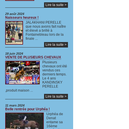
Lire la suite >
29 août 2024
Naisseurs heureux !
JALAKHANI PERELLE
que nous avons fait naître
et élevé a brillé à
Fontainebleau lors de la
finale ...
Lire la suite >
18 juin 2024
VENTE DE PLUSIEURS CHEVAUX
Plusieurs
chevaux ont été
vendus ces
derniers temps.
Le 4 ans
KANDINSKY
PERELLE
,produit maison ...
Lire la suite >
11 mars 2024
Belle rentrée pour Urphéa !
Urphéa de
Denat
entame sa
16ème