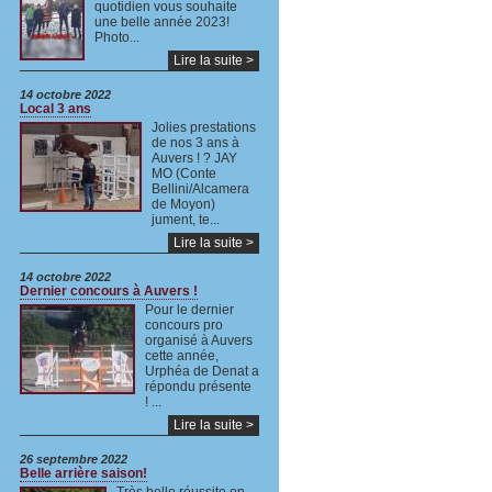
quotidien vous souhaite
une belle année 2023!
Photo...
Lire la suite >
14 octobre 2022
Local 3 ans
Jolies prestations
de nos 3 ans à
Auvers ! ? JAY
MO (Conte
Bellini/Alcamera
de Moyon)
jument, te...
Lire la suite >
14 octobre 2022
Dernier concours à Auvers !
Pour le dernier
concours pro
organisé à Auvers
cette année,
Urphéa de Denat a
répondu présente
! ...
Lire la suite >
26 septembre 2022
Belle arrière saison!