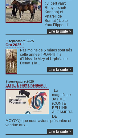
( Jilbert van't
Rhuytershof/
Kannan) et
Pharell de
Bornat ( Up to
You/ Flipper d'...
Lire la suite >
9 septembre 2025
Cru 2025 !
Pas moins de 5 mâles sont nés
cette année ! POPPIT fils
d'Idriss de Vizy et Urphéa de
Denat (Ja...
Lire la suite >
9 septembre 2025
ÉLITE à Fontainebleau !
La
magnifique
JAY MO
(CONTE
BELLINI/
ALCAMERA
DE
MOYON) que nous avions présentée et
vendue aux...
Lire la suite >