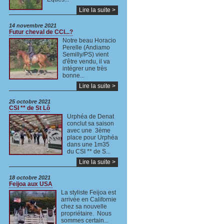
Lire la suite >
14 novembre 2021
Futur cheval de CCI...?
Notre beau Horacio
Perelle (Andiamo
Semilly/PS) vient
d'être vendu, il va
intégrer une très
bonne...
Lire la suite >
25 octobre 2021
CSI ** de St Lô
Urphéa de Denat
conclut sa saison
avec une 3ème
place pour Urphéa
dans une 1m35
du CSI ** de S...
Lire la suite >
18 octobre 2021
Feijoa aux USA
La styliste Feijoa est
arrivée en Californie
chez sa nouvelle
propriétaire. Nous
sommes certain...