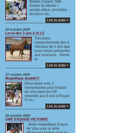
Brekka (Ugano Sitte
/Dollar du Murier )
ancien élève, enchaîne
les bons cla...
Lire la suite >
29 octobre 2020
Local des 3 ans à St Lô
Très bons
comportements des 4
chevaux de 3 ans que
nous avons présentés
aux concours. -Parmi
le...
Lire la suite >
27 octobre 2020
Magnifique doublé!!!
Deux week-end, 2
marseillaises pour Exquis
de Vizy dans les GP
réservés aux 6 ans à Royan
!!! Un...
Lire la suite >
20 octobre 2020
UNE EXQUISE VICTOIRE!
Notre magnifique Exquis
de Vizy sous la selle
d'Edouard Mathé,vient de