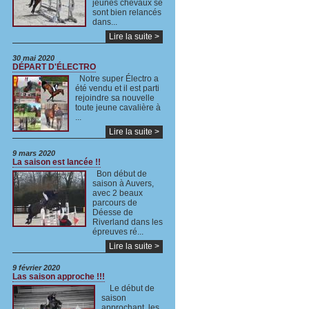
jeunes chevaux se
sont bien relancés
dans...
Lire la suite >
30 mai 2020
DÉPART D'ÉLECTRO
Notre super Électro a
été vendu et il est parti
rejoindre sa nouvelle
toute jeune cavalière à
...
Lire la suite >
9 mars 2020
La saison est lancée !!
Bon début de
saison à Auvers,
avec 2 beaux
parcours de
Déesse de
Riverland dans les
épreuves ré...
Lire la suite >
9 février 2020
Las saison approche !!!
Le début de
saison
approchant, les