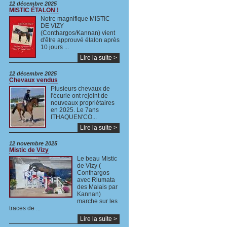
12 décembre 2025
MISTIC ÉTALON !
Notre magnifique MISTIC
DE VIZY
(Conthargos/Kannan) vient
d'être approuvé étalon après
10 jours ...
Lire la suite >
12 décembre 2025
Chevaux vendus
Plusieurs chevaux de
l'écurie ont rejoint de
nouveaux propriétaires
en 2025. Le 7ans
ITHAQUEN'CO...
Lire la suite >
12 novembre 2025
Mistic de Vizy
Le beau Mistic
de Vizy (
Conthargos
avec Riumata
des Malais par
Kannan)
marche sur les
traces de ...
Lire la suite >