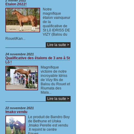
2 février 2022
Etalon 2022!
Notre
magnifique
étalon vainqueur
de la
qualificative de
St Lô IDRISS DE
VIZY (Balou du
Rouet/Kan...
Lire la suite >
24 novembre 2021
Qualificative des étalons de 3 ans à St
Lô !
Magnifique
victoire de notre
incroyable Idriss
de Vizy fils de
Balou du Rouet et
Riumata des
Mala...
Lire la suite >
22 novembre 2021
Imako vendu
Le produit de Bandro Boy
de Bethune et Ulska
,Imako Perelle est vendu
.Il rejoint le centre
Eques...