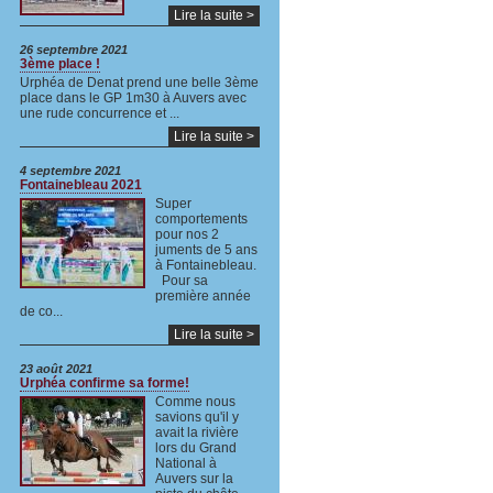
Lire la suite >
26 septembre 2021
3ème place !
Urphéa de Denat prend une belle 3ème
place dans le GP 1m30 à Auvers avec
une rude concurrence et ...
Lire la suite >
4 septembre 2021
Fontainebleau 2021
Super
comportements
pour nos 2
juments de 5 ans
à Fontainebleau.
Pour sa
première année
de co...
Lire la suite >
23 août 2021
Urphéa confirme sa forme!
Comme nous
savions qu'il y
avait la rivière
lors du Grand
National à
Auvers sur la