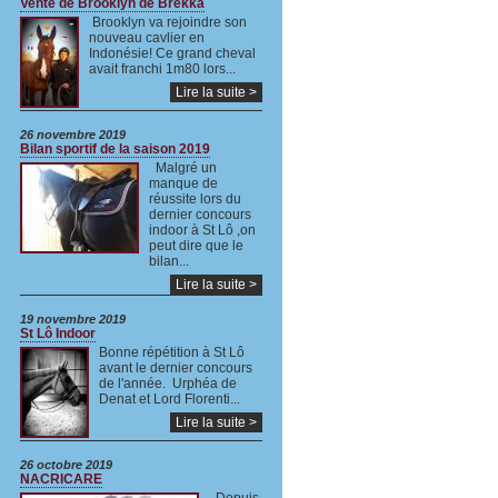
Vente de Brooklyn de Brekka
Brooklyn va rejoindre son
nouveau cavlier en
Indonésie! Ce grand cheval
avait franchi 1m80 lors...
Lire la suite >
26 novembre 2019
Bilan sportif de la saison 2019
Malgré un
manque de
réussite lors du
dernier concours
indoor à St Lô ,on
peut dire que le
bilan...
Lire la suite >
19 novembre 2019
St Lô Indoor
Bonne répétition à St Lô
avant le dernier concours
de l'année. Urphéa de
Denat et Lord Florenti...
Lire la suite >
26 octobre 2019
NACRICARE