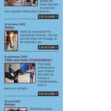
année de
belle manière
en prenant
une superbe 2ème place dans la ...
Lire la suite >
31 octobre 2023
Ventes
Après la ravissante Pur
Sang Belle Histoire, c'est au
tour de Joker de Pacage Jo
de rejoindre ses...
Lire la suite >
6 septembre 2023
Triple sans faute à Fontainebleau !
Très belle
performance
pour l'étalon
Iron Man de
Favray à
Fontainebleau,
avec 3
parcours parfaite...
Lire la suite >
29 avril 2023
Rennes
2ème place pour