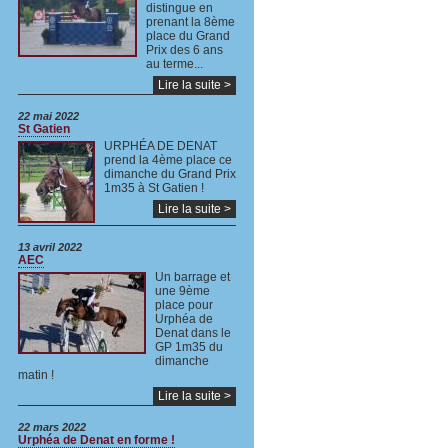
distingue en
prenant la 8ème
place du Grand
Prix des 6 ans
au terme...
Lire la suite >
22 mai 2022
St Gatien
URPHÉA DE DENAT
prend la 4ème place ce
dimanche du Grand Prix
1m35 à St Gatien !
Lire la suite >
13 avril 2022
AEC
Un barrage et
une 9ème
place pour
Urphéa de
Denat dans le
GP 1m35 du
dimanche
matin !
Lire la suite >
22 mars 2022
Urphéa de Denat en forme !