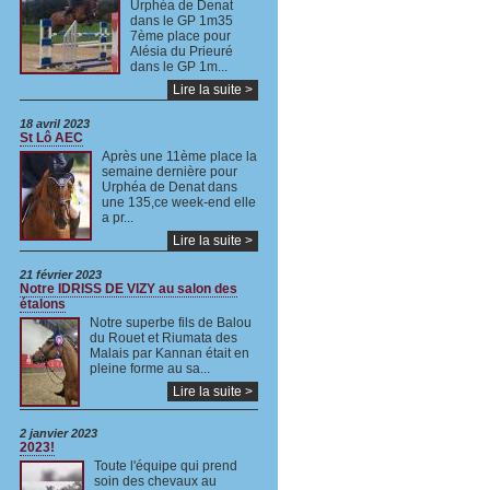
Urphéa de Denat
dans le GP 1m35
7ème place pour
Alésia du Prieuré
dans le GP 1m...
Lire la suite >
18 avril 2023
St Lô AEC
Après une 11ème place la
semaine dernière pour
Urphéa de Denat dans
une 135,ce week-end elle
a pr...
Lire la suite >
21 février 2023
Notre IDRISS DE VIZY au salon des
étalons
Notre superbe fils de Balou
du Rouet et Riumata des
Malais par Kannan était en
pleine forme au sa...
Lire la suite >
2 janvier 2023
2023!
Toute l'équipe qui prend
soin des chevaux au