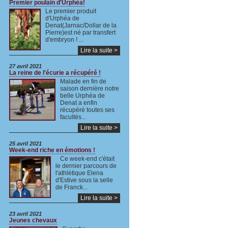
Premier poulain d'Urphéa!
Le premier produit
d'Urphéa de
Denat(Jarnac/Dollar de la
Pierre)est né par transfert
d'embryon ! ...
Lire la suite >
27 avril 2021
La reine de l'écurie a récupéré !
Malade en fin de
saison dernière notre
belle Urphéa de
Denat a enfin
récupéré toutes ses
facultés...
Lire la suite >
25 avril 2021
Week-end riche en émotions !
Ce week-end c'était
le dernier parcours de
l'athlètique Elena
d'Estive sous la selle
de Franck...
Lire la suite >
23 avril 2021
Jeunes chevaux