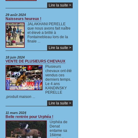
Lire la suite >
29 août 2024
Naisseurs heureux !
JALAKHANI PERELLE
que nous avons fait naître
et élevé a brillé à
Fontainebleau lors de la
finale ...
Lire la suite >
18 juin 2024
VENTE DE PLUSIEURS CHEVAUX
Plusieurs
chevaux ont été
vendus ces
derniers temps.
Le 4 ans
KANDINSKY
PERELLE
,produit maison ...
Lire la suite >
11 mars 2024
Belle rentrée pour Urphéa !
Urphéa de
Denat
entame sa
16ème