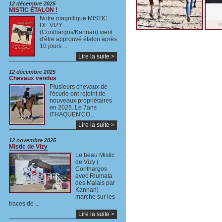
12 décembre 2025
MISTIC ÉTALON !
Notre magnifique MISTIC
DE VIZY
(Conthargos/Kannan) vient
d'être approuvé étalon après
10 jours ...
Lire la suite >
12 décembre 2025
Chevaux vendus
Plusieurs chevaux de
l'écurie ont rejoint de
nouveaux propriétaires
en 2025. Le 7ans
ITHAQUEN'CO...
Lire la suite >
12 novembre 2025
Mistic de Vizy
Le beau Mistic
de Vizy (
Conthargos
avec Riumata
des Malais par
Kannan)
marche sur les
traces de ...
Lire la suite >