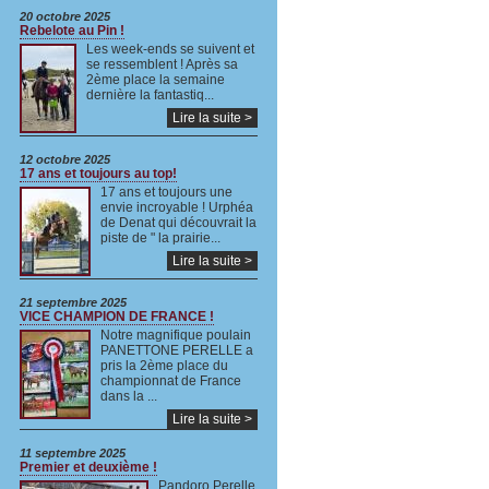
20 octobre 2025
Rebelote au Pin !
Les week-ends se suivent et
se ressemblent ! Après sa
2ème place la semaine
dernière la fantastiq...
Lire la suite >
12 octobre 2025
17 ans et toujours au top!
17 ans et toujours une
envie incroyable ! Urphéa
de Denat qui découvrait la
piste de " la prairie...
Lire la suite >
21 septembre 2025
VICE CHAMPION DE FRANCE !
Notre magnifique poulain
PANETTONE PERELLE a
pris la 2ème place du
championnat de France
dans la ...
Lire la suite >
11 septembre 2025
Premier et deuxième !
Pandoro Perelle