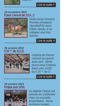
Lire la suite >
14 novembre 2021
Futur cheval de CCI...?
Notre beau Horacio
Perelle (Andiamo
Semilly/PS) vient
d'être vendu, il va
intégrer une très
bonne...
Lire la suite >
25 octobre 2021
CSI ** de St Lô
Urphéa de Denat
conclut sa saison
avec une 3ème
place pour Urphéa
dans une 1m35
du CSI ** de S...
Lire la suite >
18 octobre 2021
Feijoa aux USA
La styliste Feijoa est
arrivée en Californie
chez sa nouvelle
propriétaire. Nous
sommes certain...