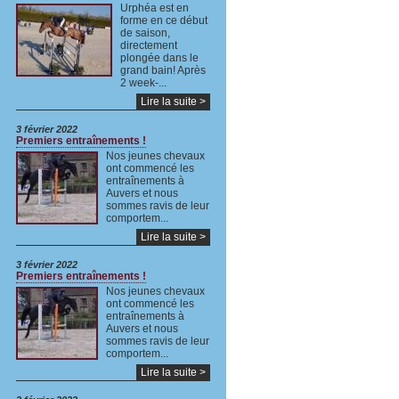
Urphéa est en
forme en ce début
de saison,
directement
plongée dans le
grand bain! Après
2 week-...
Lire la suite >
3 février 2022
Premiers entraînements !
Nos jeunes chevaux
ont commencé les
entraînements à
Auvers et nous
sommes ravis de leur
comportem...
Lire la suite >
3 février 2022
Premiers entraînements !
Nos jeunes chevaux
ont commencé les
entraînements à
Auvers et nous
sommes ravis de leur
comportem...
Lire la suite >