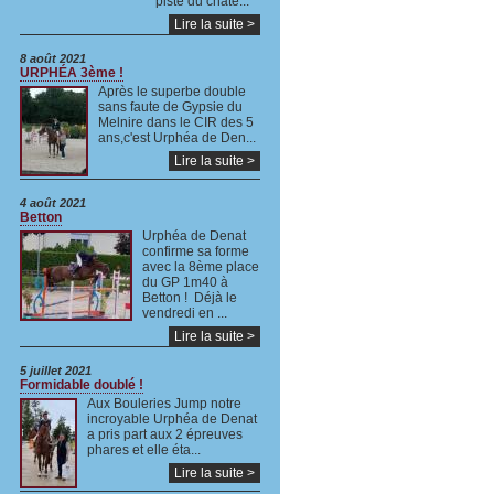
piste du châte...
Lire la suite >
8 août 2021
URPHÉA 3ème !
Après le superbe double
sans faute de Gypsie du
Melnire dans le CIR des 5
ans,c'est Urphéa de Den...
Lire la suite >
4 août 2021
Betton
Urphéa de Denat
confirme sa forme
avec la 8ème place
du GP 1m40 à
Betton ! Déjà le
vendredi en ...
Lire la suite >
5 juillet 2021
Formidable doublé !
Aux Bouleries Jump notre
incroyable Urphéa de Denat
a pris part aux 2 épreuves
phares et elle éta...
Lire la suite >