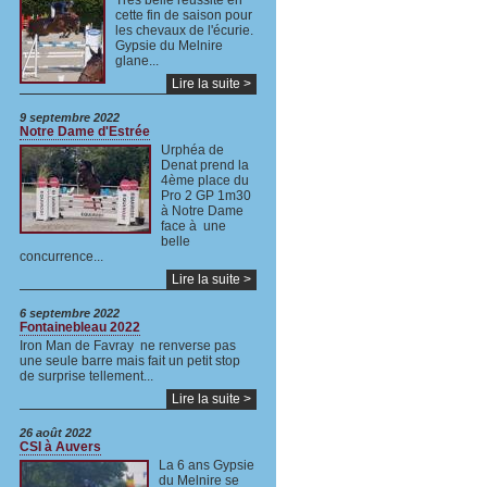
Très belle réussite en
cette fin de saison pour
les chevaux de l'écurie.
Gypsie du Melnire
glane...
Lire la suite >
9 septembre 2022
Notre Dame d'Estrée
Urphéa de
Denat prend la
4ème place du
Pro 2 GP 1m30
à Notre Dame
face à une
belle
concurrence...
Lire la suite >
6 septembre 2022
Fontainebleau 2022
Iron Man de Favray ne renverse pas
une seule barre mais fait un petit stop
de surprise tellement...
Lire la suite >
26 août 2022
CSI à Auvers
La 6 ans Gypsie
du Melnire se