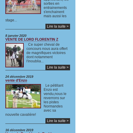
sorties en
entrainements
s'enchainent
mais aussi les
stage...
Lire la suite >
8 janvier 2020
VENTE DE LORD FLORENTIN Z
Ce super cheval de
concours nous aura offert
de magnifiques victoires
dont notamment
l'inoublia...
Lire la suite >
24 décembre 2019
vente d'Enzo
Le pétillant
Enzo est
vendu,nous le
reverrons sur
les pistes
Normandes
avec sa
nouvelle cavalière!
Lire la suite >
16 décembre 2019