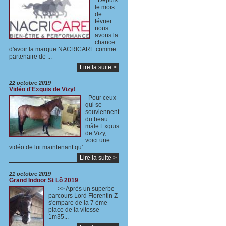
Depuis
le mois
de
février
nous
avons la
chance
d'avoir la marque NACRICARE comme
partenaire de ...
Lire la suite >
22 octobre 2019
Vidéo d'Exquis de Vizy!
Pour ceux
qui se
souviennent
du beau
mâle Exquis
de Vizy,
voici une
vidéo de lui maintenant qu'...
Lire la suite >
21 octobre 2019
Grand Indoor St Lô 2019
>> Après un superbe
parcours Lord Florentin Z
s'empare de la 7 ème
place de la vitesse
1m35...