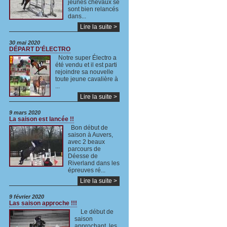
jeunes chevaux se
sont bien relancés
dans...
Lire la suite >
30 mai 2020
DÉPART D'ÉLECTRO
Notre super Électro a
été vendu et il est parti
rejoindre sa nouvelle
toute jeune cavalière à
...
Lire la suite >
9 mars 2020
La saison est lancée !!
Bon début de
saison à Auvers,
avec 2 beaux
parcours de
Déesse de
Riverland dans les
épreuves ré...
Lire la suite >
9 février 2020
Las saison approche !!!
Le début de
saison
approchant, les