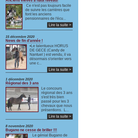
Anciens élèves à haut niveau!
Ce n'est pas toujours facile
de suivre les carrières que
font les anciens
pensionnaires de l'écu...
Lire la suite >
15 décembre 2020
News de fin d'année !
•Le talentueux HORUS
DE GECE (Candy de
Nantuel ) est vendu, il va
désormais s'orienter vers
une c...
Lire la suite >
1 décembre 2020
Régional des 3 ans
Le concours
régional des 3 ans
s'est très bien
passé pour les 3
chevaux que nous
présentions. L...
Lire la suite >
8 novembre 2020
Bugano ne cesse de briller !!!
Le génial Bugano de