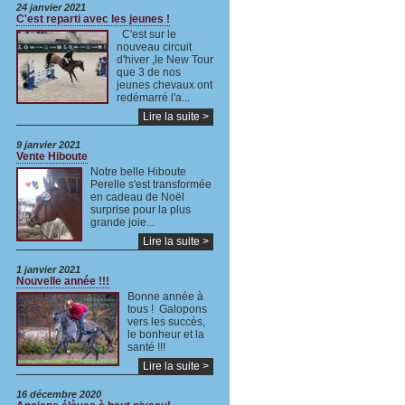
24 janvier 2021
C'est reparti avec les jeunes !
C'est sur le
nouveau circuit
d'hiver ,le New Tour
que 3 de nos
jeunes chevaux ont
redémarré l'a...
Lire la suite >
9 janvier 2021
Vente Hiboute
Notre belle Hiboute
Perelle s'est transformée
en cadeau de Noël
surprise pour la plus
grande joie...
Lire la suite >
1 janvier 2021
Nouvelle année !!!
Bonne année à
tous ! Galopons
vers les succès,
le bonheur et la
santé !!!
Lire la suite >
16 décembre 2020