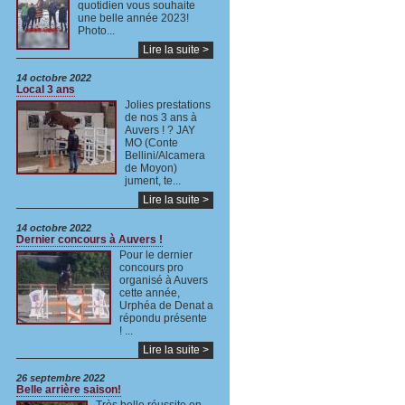
quotidien vous souhaite
une belle année 2023!
Photo...
Lire la suite >
14 octobre 2022
Local 3 ans
Jolies prestations
de nos 3 ans à
Auvers ! ? JAY
MO (Conte
Bellini/Alcamera
de Moyon)
jument, te...
Lire la suite >
14 octobre 2022
Dernier concours à Auvers !
Pour le dernier
concours pro
organisé à Auvers
cette année,
Urphéa de Denat a
répondu présente
! ...
Lire la suite >
26 septembre 2022
Belle arrière saison!