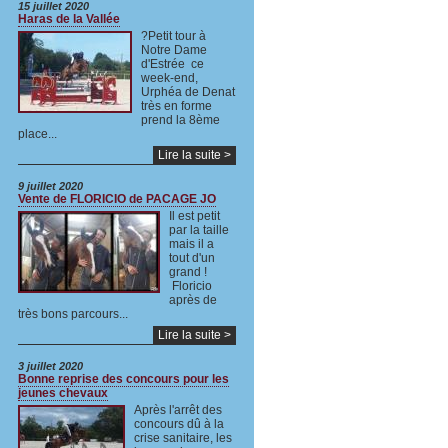
15 juillet 2020
Haras de la Vallée
?Petit tour à
Notre Dame
d'Estrée ce
week-end,
Urphéa de Denat
très en forme
prend la 8ème
place...
Lire la suite >
9 juillet 2020
Vente de FLORICIO de PACAGE JO
Il est petit
par la taille
mais il a
tout d'un
grand !
Floricio
après de
très bons parcours...
Lire la suite >
3 juillet 2020
Bonne reprise des concours pour les
jeunes chevaux
Après l'arrêt des
concours dû à la
crise sanitaire, les