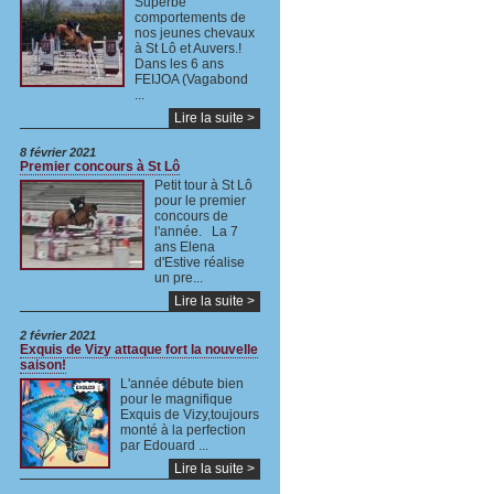
Superbe
comportements de
nos jeunes chevaux
à St Lô et Auvers.!
Dans les 6 ans
FEIJOA (Vagabond
...
Lire la suite >
8 février 2021
Premier concours à St Lô
Petit tour à St Lô
pour le premier
concours de
l'année. La 7
ans Elena
d'Estive réalise
un pre...
Lire la suite >
2 février 2021
Exquis de Vizy attaque fort la nouvelle
saison!
L'année débute bien
pour le magnifique
Exquis de Vizy,toujours
monté à la perfection
par Edouard ...
Lire la suite >