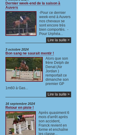
Dernier week-end de la saison à
Auvers
-Pour ce dernier
week-end à Auvers
nos chevaux se
sont encore très
bien comportés. -
Pour Urphéa...
Lire la suite >
3 octobre 2024
Bon sang ne saurait mentir !
Alors que son
frère Delph de
Denat (Air
Jordan )
remportait ce
dimanche son
premier GP
1m60 à Gas...
Lire la suite >
16 septembre 2024
Retour en piste !
Après quasiment 6
mois d'arrêt après
son accident,
Franck revient en
forme et enchaîne
les classe...