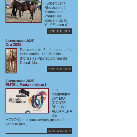
( Jilbert van't
Rhuytershof/
Kannan) et
Pharell de
Bornat ( Up to
You/ Flipper d'...
Lire la suite >
9 septembre 2025
Cru 2025 !
Pas moins de 5 mâles sont nés
cette année ! POPPIT fils
d'Idriss de Vizy et Urphéa de
Denat (Ja...
Lire la suite >
9 septembre 2025
ÉLITE à Fontainebleau !
La
magnifique
JAY MO
(CONTE
BELLINI/
ALCAMERA
DE
MOYON) que nous avions présentée et
vendue aux...
Lire la suite >