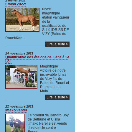
2 février 2022
Etalon 2022!
Notre
magnifique
étalon vainqueur
de la
qualificative de
St Lô IDRISS DE
VIZY (Balou du
Rouet/Kan...
Lire la suite >
24 novembre 2021
Qualificative des étalons de 3 ans à St
Lô !
Magnifique
victoire de notre
incroyable Idriss
de Vizy fils de
Balou du Rouet et
Riumata des
Mala...
Lire la suite >
22 novembre 2021
Imako vendu
Le produit de Bandro Boy
de Bethune et Ulska
,Imako Perelle est vendu
.Il rejoint le centre
Eques...