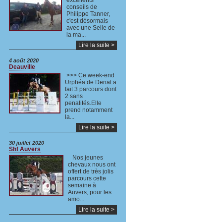
excellents
conseils de
Philippe Tanner,
c'est désormais
avec une Selle de
la ma...
Lire la suite >
4 août 2020
Deauville
>>> Ce week-end
Urphéa de Denat a
fait 3 parcours dont
2 sans
penalités.Elle
prend notamment
la...
Lire la suite >
30 juillet 2020
Shf Auvers
Nos jeunes
chevaux nous ont
offert de très jolis
parcours cette
semaine à
Auvers, pour les
amo...
Lire la suite >