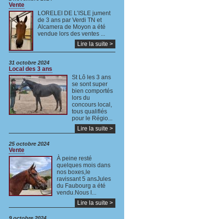
Vente
LORELEI DE L’ISLE jument
de 3 ans par Verdi TN et
Alcamera de Moyon a été
vendue lors des ventes ...
Lire la suite >
31 octobre 2024
Local des 3 ans
St Lô les 3 ans
se sont super
bien comportés
lors du
concours local,
tous qualifiés
pour le Régio...
Lire la suite >
25 octobre 2024
Vente
À peine resté
quelques mois dans
nos boxes,le
ravissant 5 ansJules
du Faubourg a été
vendu.Nous l...
Lire la suite >
9 octobre 2024