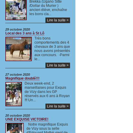
Brekka (Ugano Sitte
/Dollar du Murier )
ancien élève, enchaîne
les bons cla...
Lire la suite >
29 octobre 2020
Local des 3 ans à St Lô
Très bons
comportements des 4
chevaux de 3 ans que
nous avons présentés
aux concours. -Parmi
le...
Lire la suite >
27 octobre 2020
Magnifique doublé!!!
Deux week-end, 2
marseillaises pour Exquis
de Vizy dans les GP
réservés aux 6 ans à Royan
!!! Un...
Lire la suite >
20 octobre 2020
UNE EXQUISE VICTOIRE!
Notre magnifique Exquis
de Vizy sous la selle
d'Edouard Mathé,vient de