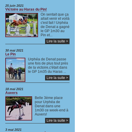
25 juin 2021
Victoire au Haras du Pin!
On sentait que ça
allait venir et voilà
c'est fait ! Urphéa
de Denat a gagné
le GP 1m30 au
Pin et...
Lire la suite >
30 mai 2021
Le Pin
Urphéa de Denat passe
une fois de plus tout près
de la victoire,c'était dans
le GP 1m35 du Haras ...
Lire la suite >
18 mai 2021
Auvers
Belle 3ème place
pour Urphéa de
Denat dans une
1m30 ce week-end à
Auvers!
Lire la suite >
3 mai 2021