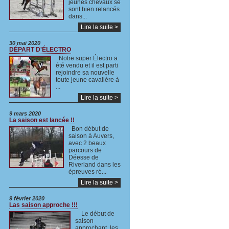
jeunes chevaux se
sont bien relancés
dans...
Lire la suite >
30 mai 2020
DÉPART D'ÉLECTRO
Notre super Électro a
été vendu et il est parti
rejoindre sa nouvelle
toute jeune cavalière à
...
Lire la suite >
9 mars 2020
La saison est lancée !!
Bon début de
saison à Auvers,
avec 2 beaux
parcours de
Déesse de
Riverland dans les
épreuves ré...
Lire la suite >
9 février 2020
Las saison approche !!!
Le début de
saison
approchant, les