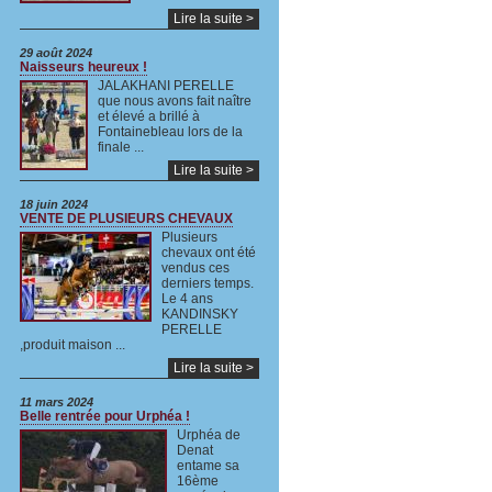
Lire la suite >
29 août 2024
Naisseurs heureux !
JALAKHANI PERELLE
que nous avons fait naître
et élevé a brillé à
Fontainebleau lors de la
finale ...
Lire la suite >
18 juin 2024
VENTE DE PLUSIEURS CHEVAUX
Plusieurs
chevaux ont été
vendus ces
derniers temps.
Le 4 ans
KANDINSKY
PERELLE
,produit maison ...
Lire la suite >
11 mars 2024
Belle rentrée pour Urphéa !
Urphéa de
Denat
entame sa
16ème