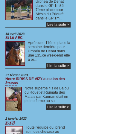
Urphéa de Denat
dans le GP 1m35
7ème place pour
Alésia du Prieuré
dans le GP 1m...
Lire la suite >
18 avril 2023
St Lô AEC
Après une 11ème place la
semaine dernière pour
Urphéa de Denat dans
une 135,ce week-end elle
a pr...
Lire la suite >
21 février 2023
Notre IDRISS DE VIZY au salon des
étalons
Notre superbe fils de Balou
du Rouet et Riumata des
Malais par Kannan était en
pleine forme au sa...
Lire la suite >
2 janvier 2023
2023!
Toute l'équipe qui prend
soin des chevaux au