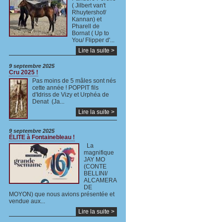
( Jilbert van't
Rhuytershof/
Kannan) et
Pharell de
Bornat ( Up to
You/ Flipper d'...
Lire la suite >
9 septembre 2025
Cru 2025 !
Pas moins de 5 mâles sont nés
cette année ! POPPIT fils
d'Idriss de Vizy et Urphéa de
Denat (Ja...
Lire la suite >
9 septembre 2025
ÉLITE à Fontainebleau !
La
magnifique
JAY MO
(CONTE
BELLINI/
ALCAMERA
DE
MOYON) que nous avions présentée et
vendue aux...
Lire la suite >