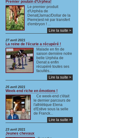
Premier poulain d'Urphéa!
Le premier produit
d'Urphéa de
Denat(Jarnac/Dollar de la
Pierre)est né par transfert
d'embryon ! ...
Lire la suite >
27 avril 2021
La reine de l'écurie a récupéré !
Malade en fin de
saison dernière notre
belle Urphéa de
Denat a enfin
récupéré toutes ses
facultés...
Lire la suite >
25 avril 2021
Week-end riche en émotions !
Ce week-end c'était
le dernier parcours de
l'athlètique Elena
d'Estive sous la selle
de Franck...
Lire la suite >
23 avril 2021
Jeunes chevaux