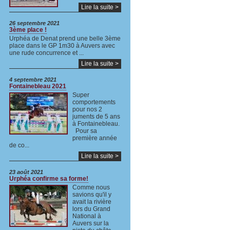
Lire la suite >
26 septembre 2021
3ème place !
Urphéa de Denat prend une belle 3ème
place dans le GP 1m30 à Auvers avec
une rude concurrence et ...
Lire la suite >
4 septembre 2021
Fontainebleau 2021
Super
comportements
pour nos 2
juments de 5 ans
à Fontainebleau.
Pour sa
première année
de co...
Lire la suite >
23 août 2021
Urphéa confirme sa forme!
Comme nous
savions qu'il y
avait la rivière
lors du Grand
National à
Auvers sur la