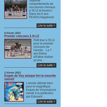
Superbe
comportements de
nos jeunes chevaux
à St Lô et Auvers.!
Dans les 6 ans
FEIJOA (Vagabond
...
Lire la suite >
8 février 2021
Premier concours à St Lô
Petit tour à St Lô
pour le premier
concours de
l'année. La 7
ans Elena
d'Estive réalise
un pre...
Lire la suite >
2 février 2021
Exquis de Vizy attaque fort la nouvelle
saison!
L'année débute bien
pour le magnifique
Exquis de Vizy,toujours
monté à la perfection
par Edouard ...
Lire la suite >