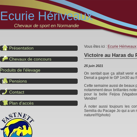
Ecurie Hériveaux
Chevaux de sport en Normandie
Vous êtes ici :
Ecurie Hériveaux
Présentation
Victoire au Haras du 
Chevaux de concours
25 juin 2021
Produits de l'élevage
On sentait que ça allait venir e
Denat a gagné le GP 1m30 au Pin
Pensions
Cette semaine aussi de beaux pa
notamment deux brillantes notes
Contact
pour la belle Feijoa (Vagab
Vendre!
Plan d'accès
À noter aussi toujours les co
Semilia du Pacage Jo qui a un
naturel!!!(photo)