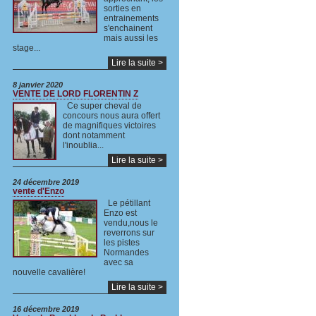
sorties en
entrainements
s'enchainent
mais aussi les
stage...
Lire la suite >
8 janvier 2020
VENTE DE LORD FLORENTIN Z
Ce super cheval de
concours nous aura offert
de magnifiques victoires
dont notamment
l'inoublia...
Lire la suite >
24 décembre 2019
vente d'Enzo
Le pétillant
Enzo est
vendu,nous le
reverrons sur
les pistes
Normandes
avec sa
nouvelle cavalière!
Lire la suite >
16 décembre 2019