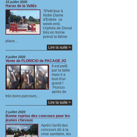
15 juillet 2020
Haras de la Vallée
?Petit tour à
Notre Dame
d'Estrée ce
week-end,
Urphéa de Denat
très en forme
prend la 8ème
place...
Lire la suite >
9 juillet 2020
Vente de FLORICIO de PACAGE JO
Il est petit
par la taille
mais il a
tout d'un
grand !
Floricio
après de
très bons parcours...
Lire la suite >
3 juillet 2020
Bonne reprise des concours pour les
jeunes chevaux
Après l'arrêt des
concours dû à la
crise sanitaire, les