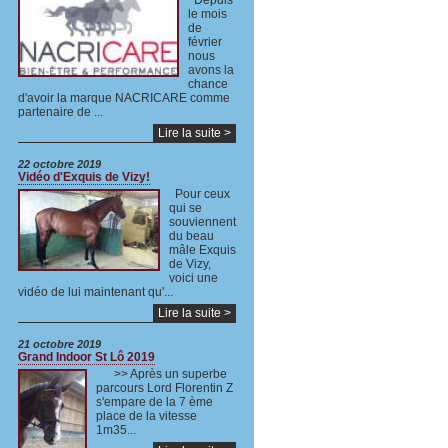
Depuis
le mois
de
février
nous
avons la
chance
d'avoir la marque NACRICARE comme
partenaire de ...
Lire la suite >
22 octobre 2019
Vidéo d'Exquis de Vizy!
Pour ceux
qui se
souviennent
du beau
mâle Exquis
de Vizy,
voici une
vidéo de lui maintenant qu'...
Lire la suite >
21 octobre 2019
Grand Indoor St Lô 2019
>> Après un superbe
parcours Lord Florentin Z
s'empare de la 7 ème
place de la vitesse
1m35...