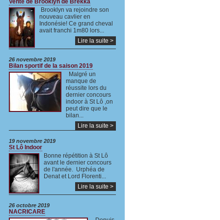
Vente de Brooklyn de Brekka
Brooklyn va rejoindre son
nouveau cavlier en
Indonésie! Ce grand cheval
avait franchi 1m80 lors...
Lire la suite >
26 novembre 2019
Bilan sportif de la saison 2019
Malgré un
manque de
réussite lors du
dernier concours
indoor à St Lô ,on
peut dire que le
bilan...
Lire la suite >
19 novembre 2019
St Lô Indoor
Bonne répétition à St Lô
avant le dernier concours
de l'année. Urphéa de
Denat et Lord Florenti...
Lire la suite >
26 octobre 2019
NACRICARE