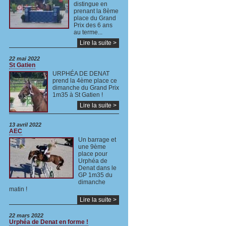
distingue en
prenant la 8ème
place du Grand
Prix des 6 ans
au terme...
Lire la suite >
22 mai 2022
St Gatien
URPHÉA DE DENAT
prend la 4ème place ce
dimanche du Grand Prix
1m35 à St Gatien !
Lire la suite >
13 avril 2022
AEC
Un barrage et
une 9ème
place pour
Urphéa de
Denat dans le
GP 1m35 du
dimanche
matin !
Lire la suite >
22 mars 2022
Urphéa de Denat en forme !