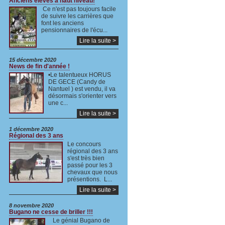
Anciens élèves à haut niveau!
Ce n'est pas toujours facile
de suivre les carrières que
font les anciens
pensionnaires de l'écu...
Lire la suite >
15 décembre 2020
News de fin d'année !
•Le talentueux HORUS
DE GECE (Candy de
Nantuel ) est vendu, il va
désormais s'orienter vers
une c...
Lire la suite >
1 décembre 2020
Régional des 3 ans
Le concours
régional des 3 ans
s'est très bien
passé pour les 3
chevaux que nous
présentions. L...
Lire la suite >
8 novembre 2020
Bugano ne cesse de briller !!!
Le génial Bugano de