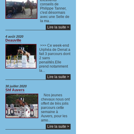
excellents
conseils de
Philippe Tanner,
c'est désormais
avec une Selle de
la ma...
Lire la suite >
4 août 2020
Deauville
>>> Ce week-end
Urphéa de Denat a
fait 3 parcours dont
2 sans
penalités.Elle
prend notamment
la...
Lire la suite >
30 juillet 2020
Shf Auvers
Nos jeunes
chevaux nous ont
offert de très jolis
parcours cette
semaine à
Auvers, pour les
amo...
Lire la suite >