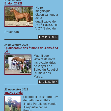
2 février 2022
Etalon 2022!
Notre
magnifique
étalon vainqueur
de la
qualificative de
St Lô IDRISS DE
VIZY (Balou du
Rouet/Kan...
Lire la suite >
24 novembre 2021
Qualificative des étalons de 3 ans à St
Lô !
Magnifique
victoire de notre
incroyable Idriss
de Vizy fils de
Balou du Rouet et
Riumata des
Mala...
Lire la suite >
22 novembre 2021
Imako vendu
Le produit de Bandro Boy
de Bethune et Ulska
,Imako Perelle est vendu
.Il rejoint le centre
Eques...