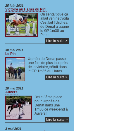
25 juin 2021
Victoire au Haras du Pin!
On sentait que ça
allait venir et voilà
c'est fait ! Urphéa
de Denat a gagné
le GP 1m30 au
Pin et...
Lire la suite >
30 mai 2021
Le Pin
Urphéa de Denat passe
une fois de plus tout près
de la victoire,c'était dans
le GP 1m35 du Haras ...
Lire la suite >
18 mai 2021
Auvers
Belle 3ème place
pour Urphéa de
Denat dans une
1m30 ce week-end à
Auvers!
Lire la suite >
3 mai 2021