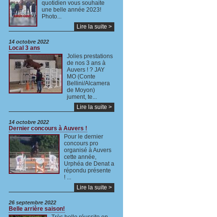
quotidien vous souhaite
une belle année 2023!
Photo...
Lire la suite >
14 octobre 2022
Local 3 ans
Jolies prestations
de nos 3 ans à
Auvers ! ? JAY
MO (Conte
Bellini/Alcamera
de Moyon)
jument, te...
Lire la suite >
14 octobre 2022
Dernier concours à Auvers !
Pour le dernier
concours pro
organisé à Auvers
cette année,
Urphéa de Denat a
répondu présente
! ...
Lire la suite >
26 septembre 2022
Belle arrière saison!