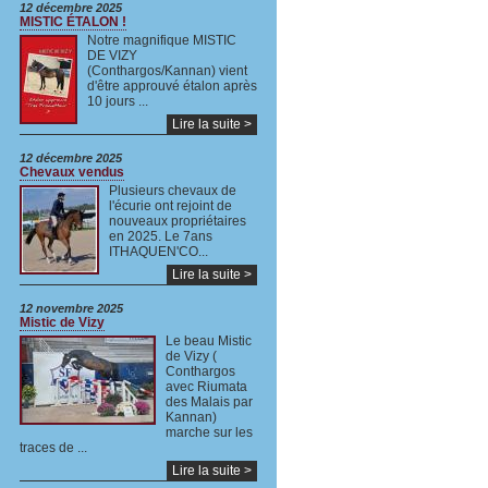
12 décembre 2025
MISTIC ÉTALON !
Notre magnifique MISTIC
DE VIZY
(Conthargos/Kannan) vient
d'être approuvé étalon après
10 jours ...
Lire la suite >
12 décembre 2025
Chevaux vendus
Plusieurs chevaux de
l'écurie ont rejoint de
nouveaux propriétaires
en 2025. Le 7ans
ITHAQUEN'CO...
Lire la suite >
12 novembre 2025
Mistic de Vizy
Le beau Mistic
de Vizy (
Conthargos
avec Riumata
des Malais par
Kannan)
marche sur les
traces de ...
Lire la suite >