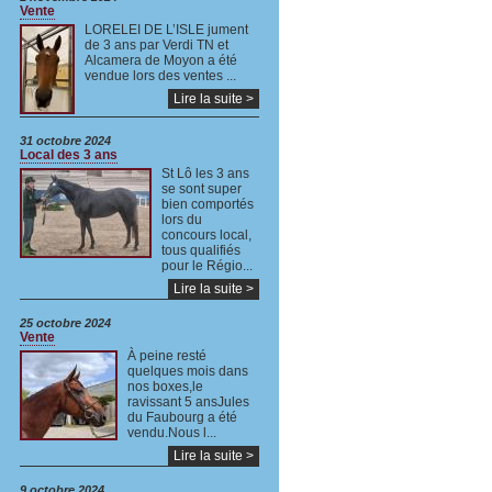
Vente
LORELEI DE L’ISLE jument
de 3 ans par Verdi TN et
Alcamera de Moyon a été
vendue lors des ventes ...
Lire la suite >
31 octobre 2024
Local des 3 ans
St Lô les 3 ans
se sont super
bien comportés
lors du
concours local,
tous qualifiés
pour le Régio...
Lire la suite >
25 octobre 2024
Vente
À peine resté
quelques mois dans
nos boxes,le
ravissant 5 ansJules
du Faubourg a été
vendu.Nous l...
Lire la suite >
9 octobre 2024