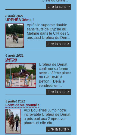
piste du châte...
Lire la suite >
8 août 2021
URPHÉA 3ème !
Après le superbe double
sans faute de Gypsie du
Melnire dans le CIR des 5
ans,c'est Urphéa de Den...
Lire la suite >
4 août 2021
Betton
Urphéa de Denat
confirme sa forme
avec la 8ème place
du GP 1m40 à
Betton ! Déjà le
vendredi en ...
Lire la suite >
5 juillet 2021
Formidable doublé !
Aux Bouleries Jump notre
incroyable Urphéa de Denat
a pris part aux 2 épreuves
phares et elle éta...
Lire la suite >