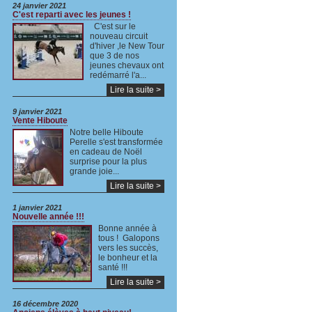
24 janvier 2021
C'est reparti avec les jeunes !
C'est sur le
nouveau circuit
d'hiver ,le New Tour
que 3 de nos
jeunes chevaux ont
redémarré l'a...
Lire la suite >
9 janvier 2021
Vente Hiboute
Notre belle Hiboute
Perelle s'est transformée
en cadeau de Noël
surprise pour la plus
grande joie...
Lire la suite >
1 janvier 2021
Nouvelle année !!!
Bonne année à
tous ! Galopons
vers les succès,
le bonheur et la
santé !!!
Lire la suite >
16 décembre 2020