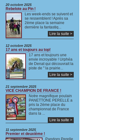
20 octobre 2025
Rebelote au Pin !
Les week-ends se suivent et
se ressemblent ! Après sa
2ème place la semaine
dernière la fantastiq...
Lire la suite >
12 octobre 2025
17 ans et toujours au top!
17 ans et toujours une
envie incroyable ! Urphéa
de Denat qui découvrait la
piste de " la prairie...
Lire la suite >
21 septembre 2025
VICE CHAMPION DE FRANCE !
Notre magnifique poulain
PANETTONE PERELLE a
pris la 2ème place du
championnat de France
dans la ...
Lire la suite >
11 septembre 2025
Premier et deuxième !
Pandoro Perelle