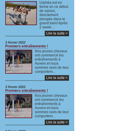
Urphéa est en
forme en ce début
de saison,
directement
plongée dans le
grand bain! Après
2 week-...
Lire la suite >
3 février 2022
Premiers entraînements !
Nos jeunes chevaux
ont commencé les
entraînements à
Auvers et nous
sommes ravis de leur
comportem...
Lire la suite >
3 février 2022
Premiers entraînements !
Nos jeunes chevaux
ont commencé les
entraînements à
Auvers et nous
sommes ravis de leur
comportem...
Lire la suite >