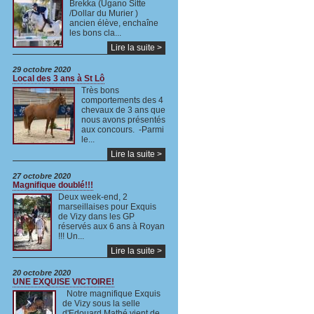
Brekka (Ugano Sitte
/Dollar du Murier )
ancien élève, enchaîne
les bons cla...
Lire la suite >
29 octobre 2020
Local des 3 ans à St Lô
Très bons
comportements des 4
chevaux de 3 ans que
nous avons présentés
aux concours. -Parmi
le...
Lire la suite >
27 octobre 2020
Magnifique doublé!!!
Deux week-end, 2
marseillaises pour Exquis
de Vizy dans les GP
réservés aux 6 ans à Royan
!!! Un...
Lire la suite >
20 octobre 2020
UNE EXQUISE VICTOIRE!
Notre magnifique Exquis
de Vizy sous la selle
d'Edouard Mathé,vient de