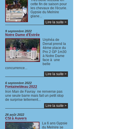
Très belle réussite en
cette fin de saison pour
les chevaux de l'écurie.
Gypsie du Melnire
glane...
Lire la suite >
9 septembre 2022
Notre Dame d'Estrée
Urphéa de
Denat prend la
4ème place du
Pro 2 GP 1m30
à Notre Dame
face à une
belle
concurrence...
Lire la suite >
6 septembre 2022
Fontainebleau 2022
Iron Man de Favray ne renverse pas
une seule barre mais fait un petit stop
de surprise tellement...
Lire la suite >
26 août 2022
CSI à Auvers
La 6 ans Gypsie
du Melnire se