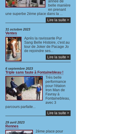
année de
belle manière
en prenant
une superbe 2ème place dans la ...
Lire la suite >
31 octobre 2023
Ventes
Après la ravissante Pur
Sang Belle Histoire, c'est au
tour de Joker de Pacage Jo
de rejoindre ses...
Lire la suite >
6 septembre 2023
Triple sans faute à Fontainebleau !
Très belle
performance
pour l'étalon
Iron Man de
Favray à
Fontainebleau,
avec 3
parcours parfaite...
Lire la suite >
29 avril 2023
Rennes
2ème place pour