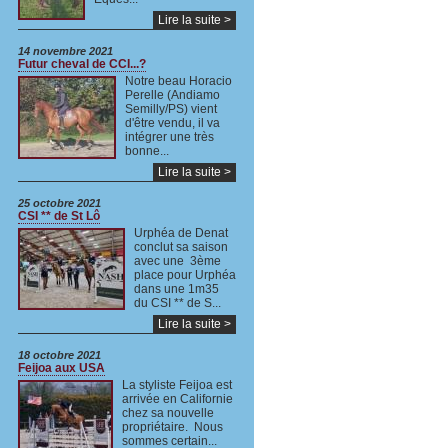
Lire la suite >
14 novembre 2021
Futur cheval de CCI...?
Notre beau Horacio
Perelle (Andiamo
Semilly/PS) vient
d'être vendu, il va
intégrer une très
bonne...
Lire la suite >
25 octobre 2021
CSI ** de St Lô
Urphéa de Denat
conclut sa saison
avec une 3ème
place pour Urphéa
dans une 1m35
du CSI ** de S...
Lire la suite >
18 octobre 2021
Feijoa aux USA
La styliste Feijoa est
arrivée en Californie
chez sa nouvelle
propriétaire. Nous
sommes certain...