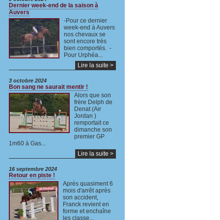
Dernier week-end de la saison à
Auvers
-Pour ce dernier
week-end à Auvers
nos chevaux se
sont encore très
bien comportés. -
Pour Urphéa...
Lire la suite >
3 octobre 2024
Bon sang ne saurait mentir !
Alors que son
frère Delph de
Denat (Air
Jordan )
remportait ce
dimanche son
premier GP
1m60 à Gas...
Lire la suite >
16 septembre 2024
Retour en piste !
Après quasiment 6
mois d'arrêt après
son accident,
Franck revient en
forme et enchaîne
les classe...