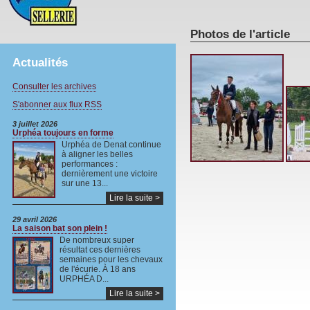
Photos de l'article
Actualités
Consulter les archives
S'abonner aux flux RSS
3 juillet 2026
Urphéa toujours en forme
Urphéa de Denat continue
à aligner les belles
performances :
dernièrement une victoire
sur une 13...
Lire la suite >
29 avril 2026
La saison bat son plein !
De nombreux super
résultat ces dernières
semaines pour les chevaux
de l'écurie. À 18 ans
URPHÉA D...
Lire la suite >